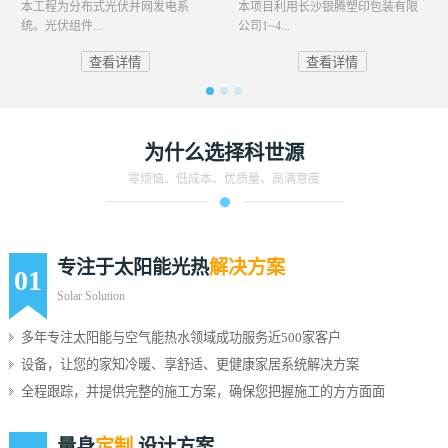
本工程为分布式光伏并网发电系
本项目利用长沙银腾塑印包装有限
统。光伏组件...
公司1~4...
查看详情
查看详情
为什么选择科世源
零烦恼、低成本、优质量、高满意度
专注于太阳能光热
解决方案
01
Solar Solution
多年专注太阳能与空气能热水领域成功服务近500家客户
设备，让您的家知冷暖、享舒适、更健康家居系统解决方案
全程跟踪，并提供完整的施工方案，确保您把握施工的方方面面
量身
定制
设计方案